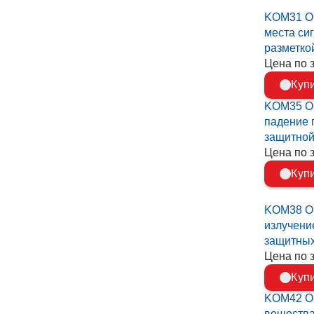
KOM31 О
места си
разметко
Цена по 
Куп
KOM35 Оп
падение г
защитной
Цена по 
Куп
KOM38 Оп
излучени
защитных
Цена по 
Куп
KOM42 Оп
вещества