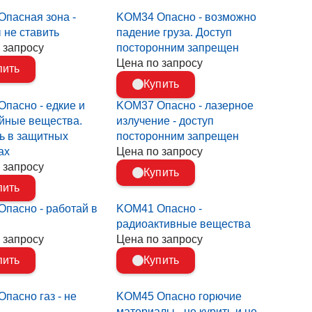
пасная зона -
KOM34 Опасно - возможно
не ставить
падение груза. Доступ
 запросу
посторонним запрещен
Цена по запросу
пить
Купить
пасно - едкие и
KOM37 Опасно - лазерное
йные вещества.
излучение - доступ
ь в защитных
посторонним запрещен
ах
Цена по запросу
 запросу
Купить
пить
пасно - работай в
KOM41 Опасно -
радиоактивные вещества
 запросу
Цена по запросу
пить
Купить
пасно газ - не
KOM45 Опасно горючие
материалы - не курить и не