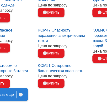
 одежде
Цена по запросу
Цена по
запросу
Купить
Ку
ить
пасное
KOM47 Опасность
KOM48 
ние
поражения электрическим
поражен
запросу
током
током. 
Цена по запросу
водой
ить
Цена по
Купить
Ку
торожно -
KOM51 Осторожно -
торные батареи
биологическая опасность
запросу
Цена по запросу
ить
Купить
ать еще