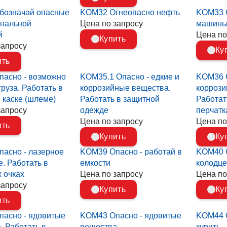
бозначай опасные
KOM32 Огнеопасно нефть
KOM33 О
гнальной
Цена по запросу
машины 
й
Цена по
Купить
запросу
Ку
ить
асно - возможно
KOM35.1 Опасно - едкие и
KOM36 О
руза. Работать в
коррозийные вещества.
коррози
 каске (шлеме)
Работать в защитной
Работат
запросу
одежде
перчатк
Цена по запросу
Цена по
ить
Купить
Ку
асно - лазерное
KOM39 Опасно - работай в
KOM40 О
е. Работать в
емкости
колодце
 очках
Цена по запросу
Цена по
запросу
Купить
Ку
ить
асно - ядовитые
KOM43 Опасно - ядовитые
KOM44 О
. Работать в
вещества
курить