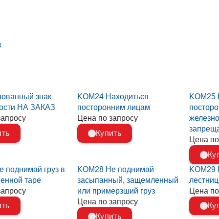
к
ованный знак
KOM24 Находиться
KOM25 
ости НА ЗАКАЗ
посторонним лицам
посторо
запросу
Цена по запросу
железно
запрещ
ить
Купить
Цена по
Ку
 поднимай груз в
KOM28 Не поднимай
KOM29 
енной таре
засыпанный, защемленный
лестниц
запросу
или примерзший груз
Цена по
Цена по запросу
ить
Ку
Купить