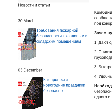
Новости и статьи
Комбини
сообщени
30 March
под конк
Требования пожарной
Зачем н
безопасности к кладовым и
складским помещениям
1. Дают о
2. Снижа
грузопод
3. Быстр
03 December
4. Удобн
Как провести
новогодние праздники
Необход
безопасно
безопасн
одного с