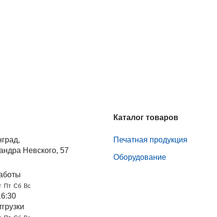
Каталог товаров
нград,
Печатная продукция
андра Невского, 57
Оборудование
аботы
т
Пт
Сб
Вс
16:30
тгрузки