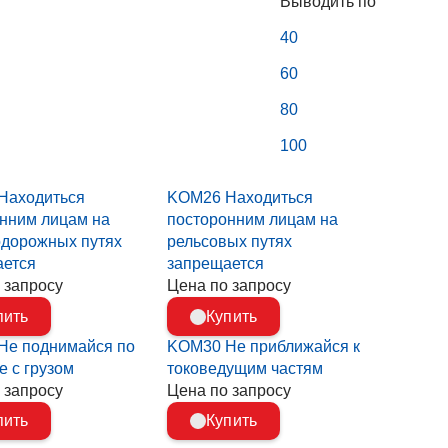
Выводить по
40
60
80
100
Находиться
KOM26 Находиться
нним лицам на
посторонним лицам на
дорожных путях
рельсовых путях
ается
запрещается
 запросу
Цена по запросу
пить
Купить
Не поднимайся по
KOM30 Не приближайся к
е с грузом
токоведущим частям
 запросу
Цена по запросу
пить
Купить