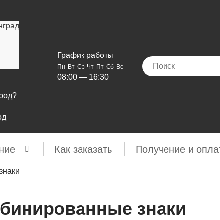
нград
График работы
Пн
Вт
Ср
Чт
Пт
Сб
Вс
08:00 — 16:30
ород?
од
ние
Как заказать
Получение и опла
знаки
бинированные знаки