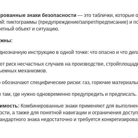
рованные знаки безопасности
— это таблички, которые 
й: пиктограммы (предупреждение/запрет/предписание) и п
ретный объект и ситуацию.
ужны:
днозначную инструкцию в одной точке: что опасно и что дела
ют риск несчастных случаев на производстве, стройплощадка
ъемных механизмов.
о обозначают специфические риски: газ, горючие материалы,
ы там, где нужно одновременно предупредить и предписать.
имость:
Комбинированные знаки применяют для выполнен
ости, а также для понятной навигации и ограничения досту
тандартного знака недостаточно и требуется конкретизирова