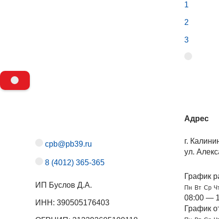
1
2
3
Адрес
г. Калини
cpb@pb39.ru
ул. Алекс
8 (4012) 365-365
График р
ИП Буслов Д.А.
Пн
Вт
Ср
Ч
08:00 — 
ИНН: 390505176403
График о