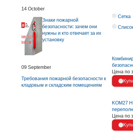
14 October
Сетка
Знаки пожарной
безопасности: зачем они
Списо
нужны и кто отвечает за их
установку
Комбинир
безопасн
09 September
Цена по 
Требования пожарной безопасности к
Куп
кладовым и складским помещениям
KOM27 Не
переполн
Цена по 
Куп