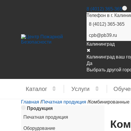
8 (4012) 365-365
Телефон в г. Калини
8 (4012) 365-365
cpb@pb39.ru
Калининград
✖
Калининград ваш г
Да
Выбрать другой гор
Каталог
Услуги
Обуче
Главная
/
Печатная продукция
/
Комбинированные 
Продукция
Печатная продукция
Ком
Оборудование