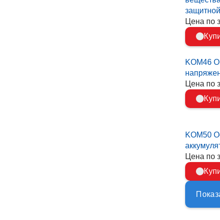
защитной
Цена по 
Куп
KOM46 О
напряже
Цена по 
Куп
KOM50 Ос
аккумуля
Цена по 
Куп
Показ