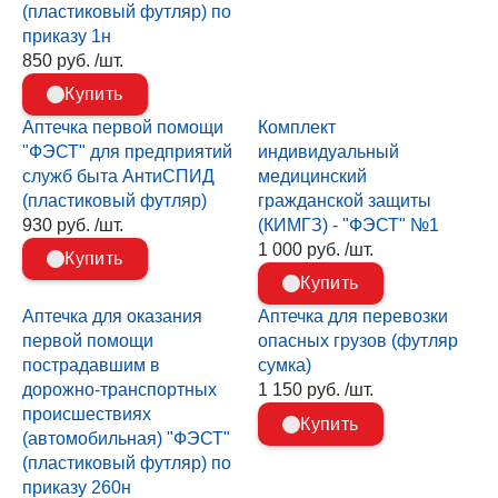
(пластиковый футляр) по
приказу 1н
850 руб. /шт.
Купить
Аптечка первой помощи
Комплект
"ФЭСТ" для предприятий
индивидуальный
служб быта АнтиСПИД
медицинский
(пластиковый футляр)
гражданской защиты
930 руб. /шт.
(КИМГЗ) - "ФЭСТ" №1
1 000 руб. /шт.
Купить
Купить
Аптечка для оказания
Аптечка для перевозки
первой помощи
опасных грузов (футляр
пострадавшим в
сумка)
дорожно-транспортных
1 150 руб. /шт.
происшествиях
Купить
(автомобильная) "ФЭСТ"
(пластиковый футляр) по
приказу 260н