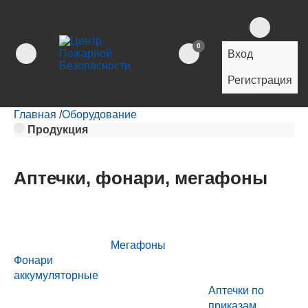
0
Вход
Регистрация
Главная
/
Оборудование
Продукция
Аптечки, фонари, мегафоны
Мегафоны
Фонари
аккумуляторные
Аптечки по
приказам