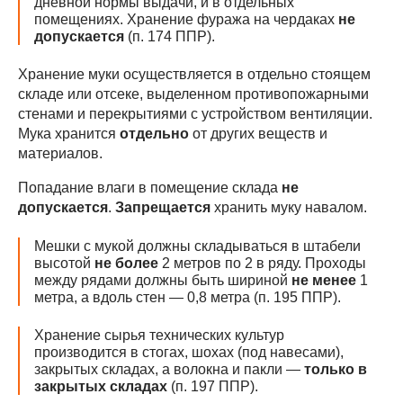
дневной нормы выдачи, и в отдельных
помещениях. Хранение фуража на чердаках
не
допускается
(п. 174 ППР).
Хранение муки осуществляется в отдельно стоящем
складе или отсеке, выделенном противопожарными
стенами и перекрытиями с устройством вентиляции.
Мука хранится
отдельно
от других веществ и
материалов.
Попадание влаги в помещение склада
не
допускается
.
Запрещается
хранить муку навалом.
Мешки с мукой должны складываться в штабели
высотой
не
более
2 метров по 2 в ряду. Проходы
между рядами должны быть шириной
не менее
1
метра, а вдоль стен — 0,8 метра (п. 195 ППР).
Хранение сырья технических культур
производится в стогах, шохах (под навесами),
закрытых складах, а волокна и пакли —
только в
закрытых складах
(п. 197 ППР).