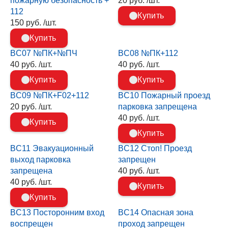
пожарную безопасность +
20 руб. /шт.
112
Купить
150 руб. /шт.
Купить
BC07 №ПК+№ПЧ
BC08 №ПК+112
40 руб. /шт.
40 руб. /шт.
Купить
Купить
BC09 №ПК+F02+112
BC10 Пожарный проезд
20 руб. /шт.
парковка запрещена
40 руб. /шт.
Купить
Купить
BC11 Эвакуационный
BC12 Стоп! Проезд
выход парковка
запрещен
запрещена
40 руб. /шт.
40 руб. /шт.
Купить
Купить
BC13 Посторонним вход
BC14 Опасная зона
воспрещен
проход запрещен