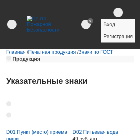
0
Вход
Регистрация
Главная
/
Печатная продукция
/
Знаки по ГОСТ
Продукция
Указательные знаки
D01 Пункт (место) приема
D02 Питьевая вода
пищи
49 руб. /шт.