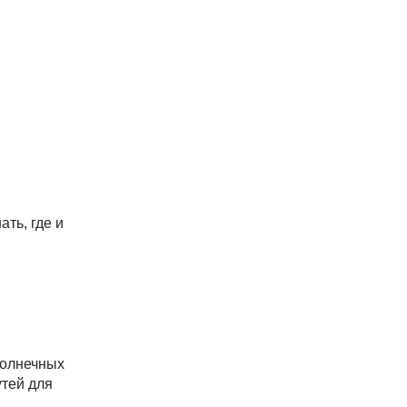
ть, где и
солнечных
утей для