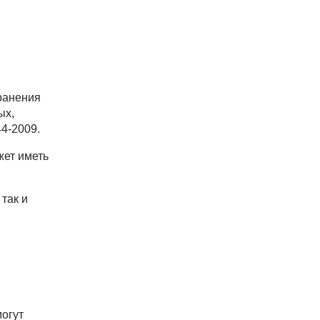
ранения
ых,
4-2009.
жет иметь
так и
могут