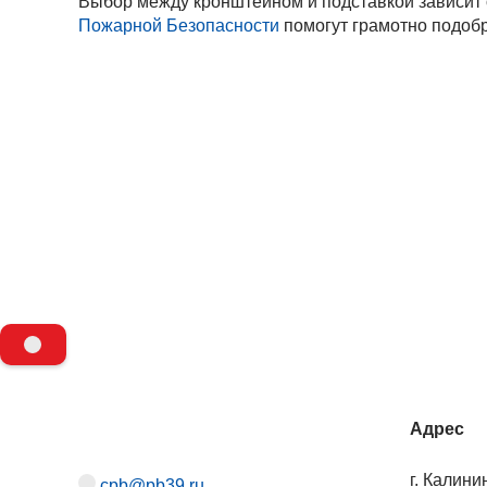
Выбор между кронштейном и подставкой зависит 
Пожарной Безопасности
помогут грамотно подобр
Пожарный надзор в 2024 году: итоги,
Требован
тенденции, вызовы
кладовым
Требования пожарной безопасности к
Пожарна
кладовым и складским помещениям
Адрес
г. Калини
cpb@pb39.ru