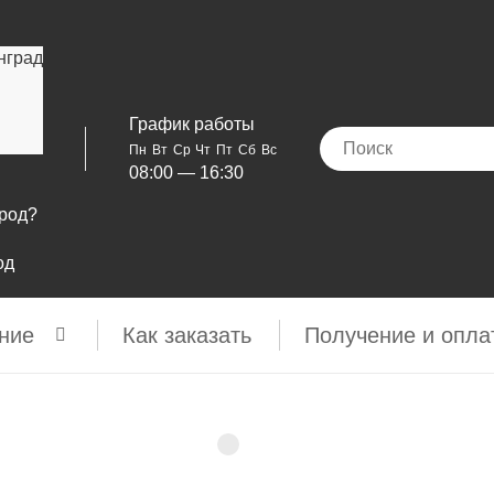
нград
График работы
Пн
Вт
Ср
Чт
Пт
Сб
Вс
08:00 — 16:30
ород?
од
ние
Как заказать
Получение и опла