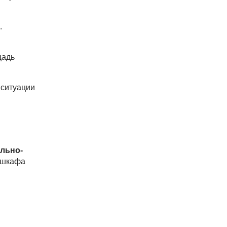
.
щадь
 ситуации
льно-
 шкафа