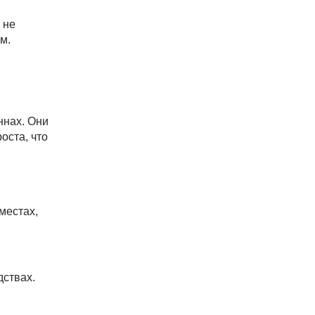
 не
м.
ннах. Они
оста, что
местах,
ствах.