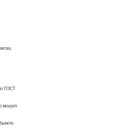
ектах.
о ГОСТ
о могут
бъекте.