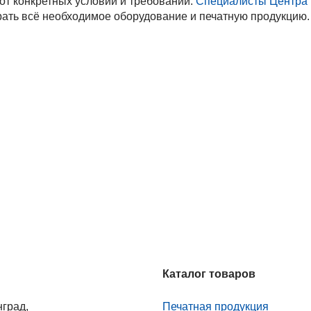
от конкретных условий и требований.
Специалисты Центра
ать всё необходимое оборудование и печатную продукцию.
ия пожарной безопасности к
Самоспасатели
 и складским помещениям
я проверка
Важное об огнетушителях
Каталог товаров
нград,
Печатная продукция