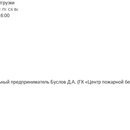
тгрузки
т
Пт
Сб
Вс
16:00
ный предприниматель Буслов Д.А. (ГК «Центр пожарной бе