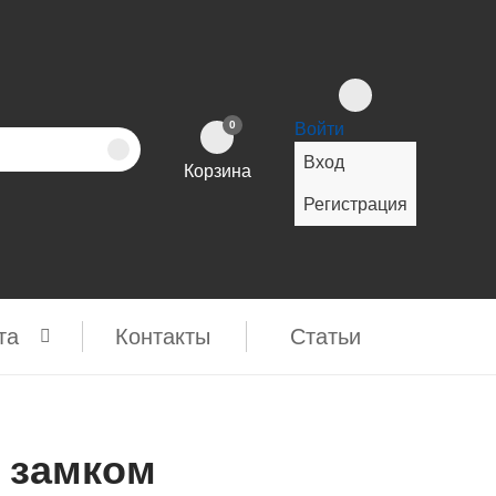
0
Войти
Вход
Корзина
Регистрация
та
Контакты
Cтатьи
 замком