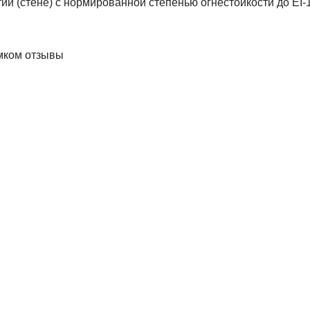
ии (стене) с нормированной степенью огнестойкости до EI-
мком отзывы