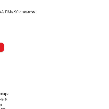
А ПМ» 90 с замком
ожара
жные
я