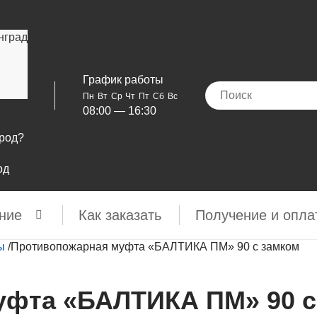
нград
График работы
Пн
Вт
Ср
Чт
Пт
Сб
Вс
08:00 — 16:30
ород?
од
ние
Как заказать
Получение и опла
ы
/
Противопожарная муфта «БАЛТИКА ПМ» 90 с замком
уфта «БАЛТИКА ПМ» 90 с