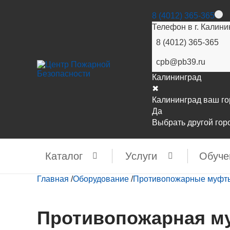
8 (4012) 365-365
Телефон в г. Калини
8 (4012) 365-365
cpb@pb39.ru
Калининград
✖
Калининград ваш г
Да
Выбрать другой гор
Каталог
Услуги
Обуче
Главная
/
Оборудование
/
Противопожарные муфт
Противопожарная м