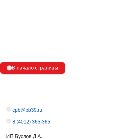
Количество планов эвакуации для организации
Список проверок пожарного надзора 2025: как узнать,
когда ждать инспекцию?
В начало страницы
cpb@pb39.ru
8 (4012) 365-365
ИП Буслов Д.А.