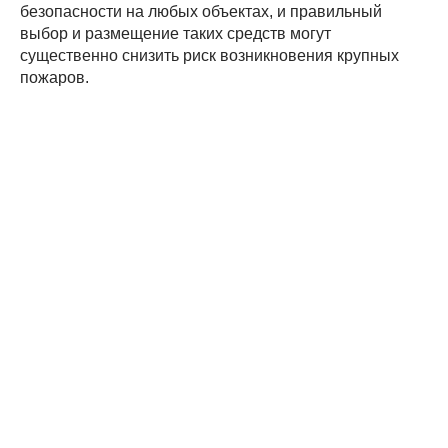
безопасности на любых объектах, и правильный
выбор и размещение таких средств могут
существенно снизить риск возникновения крупных
пожаров.
Самоспасатели
Воздушно-пенные огнетушители (ОВП)
Как провести новогодние праздники безопасно
С 1 сентября 2025 года вступают в силу новые
правила обучения по пожарной безопасности