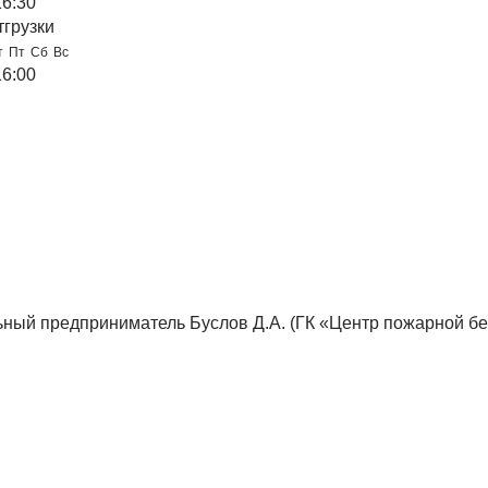
16:30
тгрузки
т
Пт
Сб
Вс
16:00
ный предприниматель Буслов Д.А. (ГК «Центр пожарной бе