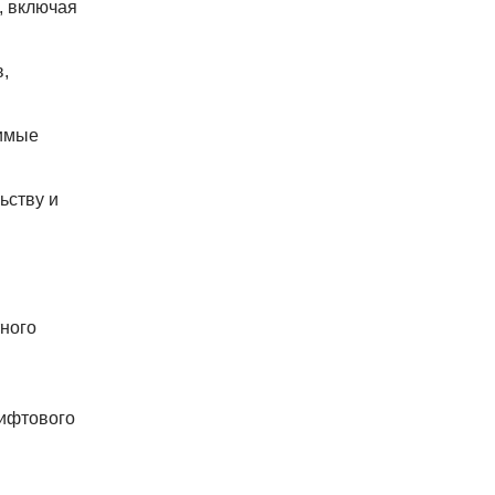
, включая
,
димые
ьству и
тного
лифтового