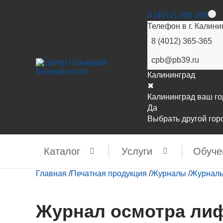
8 (4012) 365-365
Телефон в г. Калини
8 (4012) 365-365
cpb@pb39.ru
Калининград
✖
Калининград ваш г
Да
Выбрать другой гор
Каталог
Услуги
Обуче
Главная
/
Печатная продукция
/
Журналы
/
Журналы
Журнал осмотра ли