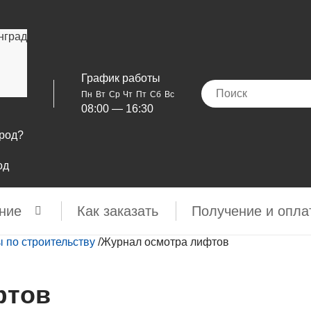
нград
График работы
Пн
Вт
Ср
Чт
Пт
Сб
Вс
08:00 — 16:30
ород?
од
ние
Как заказать
Получение и опла
 по строительству
/
Журнал осмотра лифтов
фтов