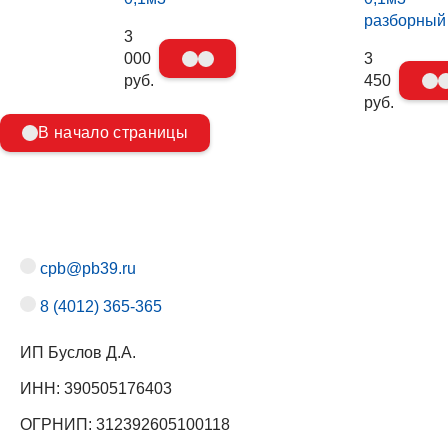
разборный
3
000
3
руб.
450
руб.
В начало страницы
cpb@pb39.ru
8 (4012) 365-365
ИП Буслов Д.А.
ИНН: 390505176403
ОГРНИП: 312392605100118