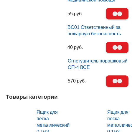
55 руб.
BC01 Ответственный за
пожарную безопасность
40 руб.
Огнетушитель порошковый
ОП-4 ВСЕ
570 руб.
Товары категории
Ящик для
Ящик для
песка
песка
металлический
металличе
0,1м3
0,1м3