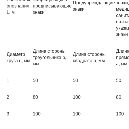
Предупреждающие
знаки,
опознания
предписывающие
знаки
медиц
L, м
знаки
санит
назна
указа
знаки
Длина стороны
Длина
Диаметр
Длина стороны
треугольника b,
прямо
круга d, мм
квадрата a, мм
мм
a, мм
1
50
50
50
2
80
100
80
3
100
100
100