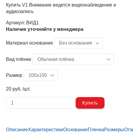
Купить V1 Внимание ведется видеонаблюдение и
аудиозапись
Артикул:
ВИД1
Наличие уточняйте у менеджера
Материал основания
Вид плёнки
Размер
20 руб. /шт.
Описание
Характеристики
Основание
Пленка
Размеры
Отз