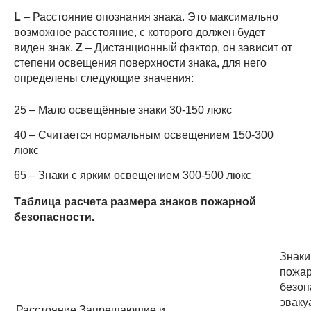
L
– Расстояние опознания знака. Это максимально
возможное расстояние, с которого должен будет
виден знак.
Z
– Дистанционный фактор, он зависит от
степени освещения поверхности знака, для него
определены следующие значения:
25 – Мало освещённые знаки 30-150 люкс
40 – Считается нормальным освещением 150-300
люкс
65 – Знаки с ярким освещением 300-500 люкс
Таблица расчета размера знаков пожарной
безопасности.
Знаки
пожа
безоп
эваку
Расстояние
Запрещающие и