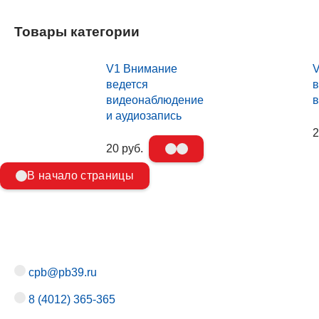
Товары категории
V1 Внимание
V
ведется
в
видеонаблюдение
и аудиозапись
2
20 руб.
В начало страницы
cpb@pb39.ru
8 (4012) 365-365