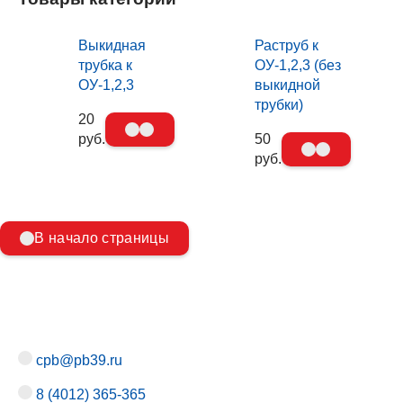
Выкидная
Раструб к
трубка к
ОУ-1,2,3 (без
ОУ-1,2,3
выкидной
трубки)
20
руб.
50
руб.
В начало страницы
cpb@pb39.ru
8 (4012) 365-365