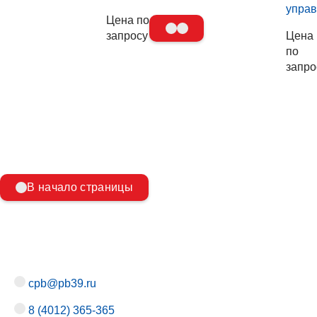
упра
Цена по
запросу
Цена
по
запро
В начало страницы
cpb@pb39.ru
8 (4012) 365-365