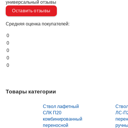
универсальный отзывы
Оставить отзывы
Средняя оценка покупателей:
0
0
0
0
0
Товары категории
Ствол лафетный
Ство
СЛК П20
ЛС-П
комбинированный
перен
переносной
ручн