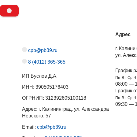
Адрес
г. Калини
cpb@pb39.ru
ул. Алекс
8 (4012) 365-365
График р
ИП Буслов Д.А.
Пн
Вт
Ср
Ч
08:00 — 
ИНН: 390505176403
График о
ОГРНИП: 312392605100118
Пн
Вт
Ср
Ч
09:30 — 
Адрес: г. Калининград, ул. Александра
Невского, 57
Email:
cpb@pb39.ru