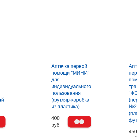
Аптечка первой
Апт
помощи "МИНИ"
пер
для
по
индивидуального
тра
пользования
"Ф
ый
(футляр-коробка
(пе
из пластика)
№2
(пл
400
фут
руб.
450