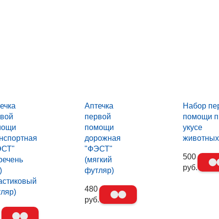
ечка
Аптечка
Набор пе
вой
первой
помощи п
мощи
помощи
укусе
нспортная
дорожная
животны
ЭСТ"
"ФЭСТ"
500
речень
(мягкий
руб.
)
футляр)
астиковый
480
ляр)
руб.