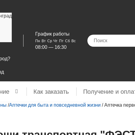
нград
График работы
Пн
Вт
Ср
Чт
Пт
Сб
Вс
08:00 — 16:30
ород?
од
ние
Как заказать
Получение и опла
оны
/
Аптечки для быта и повседневной жизни
/
Аптечка перв
ощи транспортная "ФЭСТ