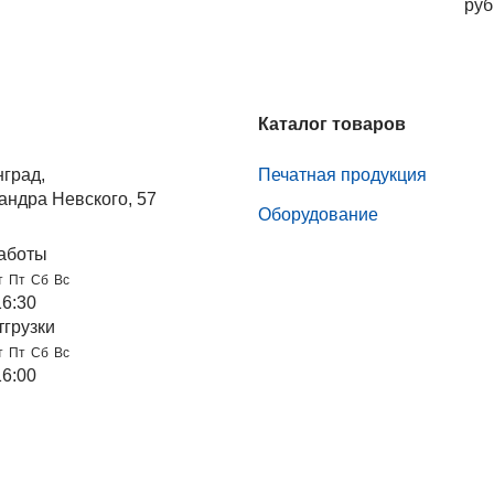
руб
Каталог товаров
нград,
Печатная продукция
андра Невского, 57
Оборудование
аботы
т
Пт
Сб
Вс
16:30
тгрузки
т
Пт
Сб
Вс
16:00