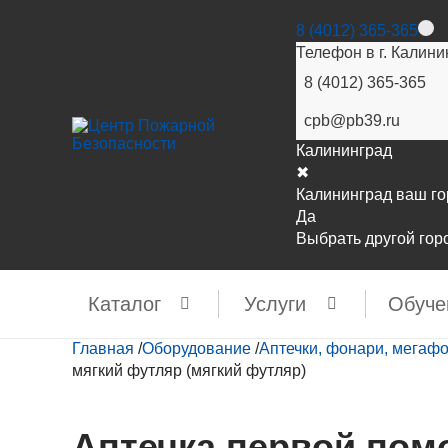
8 (4012) 365-365
Телефон в г. Калини
8 (4012) 365-365
cpb@pb39.ru
Калининград
✖
Калининград ваш г
Да
Выбрать другой гор
Каталог
Услуги
Обуче
Главная
/
Оборудование
/
Аптечки, фонари, мегаф
мягкий футляр (мягкий футляр)
Аптечка первой пом