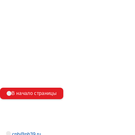
Другие первичные средства пожаротушения
Новый приказ ФСИН по пожарной безопасности
Крепление и установка огнетушителя
Количество планов эвакуации для организации
В начало страницы
cpb@pb39.ru