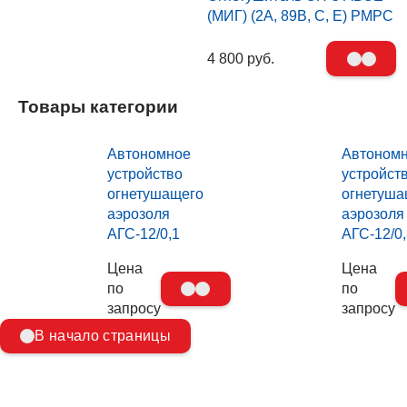
(МИГ) (2А, 89В, С, Е) РМРС
4 800 руб.
Товары категории
Автономное
Автоном
устройство
устройст
огнетушащего
огнетуша
аэрозоля
аэрозоля
АГС-12/0,1
АГС-12/0,
Цена
Цена
по
по
запросу
запросу
В начало страницы