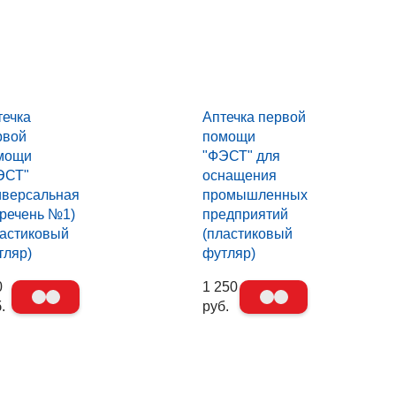
течка
Аптечка первой
рвой
помощи
мощи
"ФЭСТ" для
ЭСТ"
оснащения
иверсальная
промышленных
еречень №1)
предприятий
ластиковый
(пластиковый
тляр)
футляр)
0
1 250
.
руб.