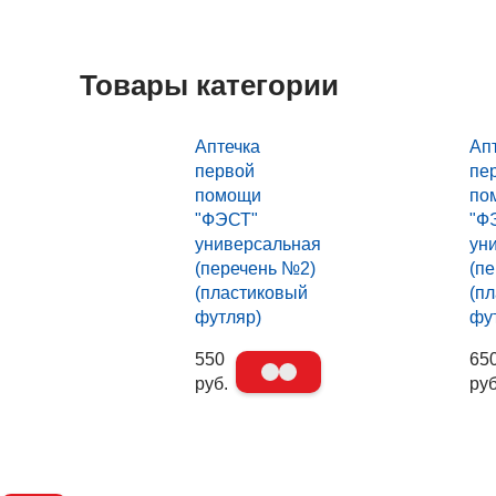
Товары категории
Аптечка
Ап
первой
пе
помощи
по
"ФЭСТ"
"Ф
универсальная
ун
(перечень №2)
(п
(пластиковый
(п
футляр)
фу
550
65
руб.
руб