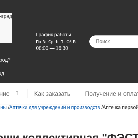
нград
График работы
Пн
Вт
Ср
Чт
Пт
Сб
Вс
08:00 — 16:30
ород?
од
ние
Как заказать
Получение и опла
оны
/
Аптечки для учреждений и производств
/
Аптечка перво
ощи коллективная "ФЭСТ