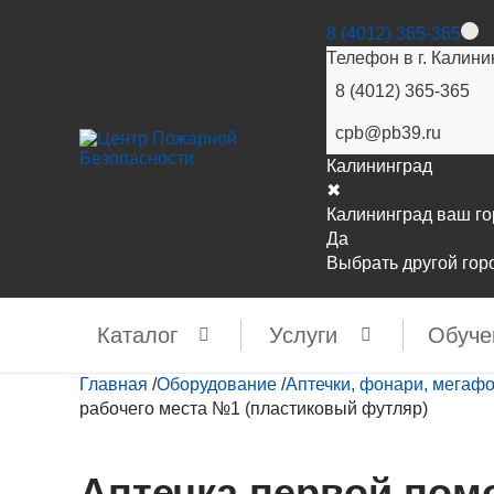
8 (4012) 365-365
Телефон в г. Калини
8 (4012) 365-365
cpb@pb39.ru
Калининград
✖
Калининград ваш г
Да
Выбрать другой гор
Каталог
Услуги
Обуче
Главная
/
Оборудование
/
Аптечки, фонари, мегаф
рабочего места №1 (пластиковый футляр)
Аптечка первой пом