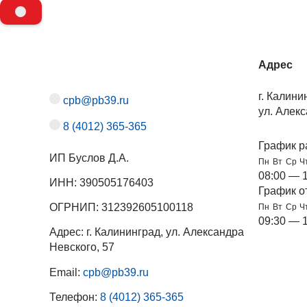
Адрес
г. Калини
cpb@pb39.ru
ул. Алекс
8 (4012) 365-365
График р
ИП Буслов Д.А.
Пн
Вт
Ср
Ч
08:00 — 
ИНН: 390505176403
График о
ОГРНИП: 312392605100118
Пн
Вт
Ср
Ч
09:30 — 
Адрес: г. Калининград, ул. Александра
Невского, 57
Email:
cpb@pb39.ru
Телефон:
8 (4012) 365-365