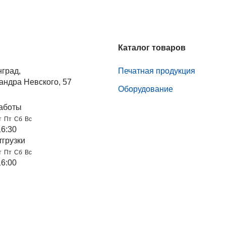
Каталог товаров
нград,
Печатная продукция
андра Невского, 57
Оборудование
аботы
т
Пт
Сб
Вс
16:30
тгрузки
т
Пт
Сб
Вс
16:00