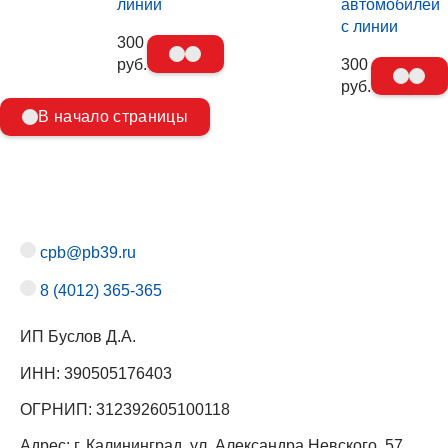
линии
автомобилей
с линии
300
руб.
300
руб.
В начало страницы
cpb@pb39.ru
8 (4012) 365-365
ИП Буслов Д.А.
ИНН: 390505176403
ОГРНИП: 312392605100118
Адрес: г. Калининград, ул. Александра Невского, 57