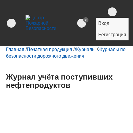
0
Вход
Регистрация
Главная
/
Печатная продукция
/
Журналы
/
Журналы по
безопасности дорожного движения
Журнал учёта поступивших
нефтепродуктов