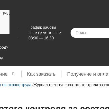
нград
График работы
Пн
Вт
Ср
Чт
Пт
Сб
Вс
08:00 — 16:30
ород?
од
ние
Как заказать
Получение и опла
 по охране труда
/
Журнал трехступенчатого контроля за со
того контроля за состо