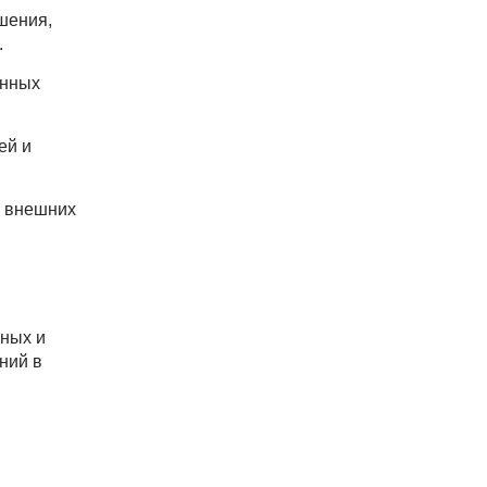
шения,
.
енных
ей и
и внешних
сных и
ний в