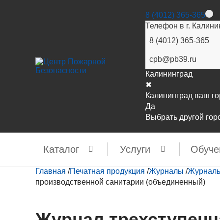
8 (4012) 365-365
Телефон в г. Калини
8 (4012) 365-365
cpb@pb39.ru
Калининград
✖
Калининград ваш г
Да
Выбрать другой гор
Каталог
Услуги
Обуче
Главная
/
Печатная продукция
/
Журналы
/
Журналы
производственной санитарии (объединенный)
Журнал трехступенча