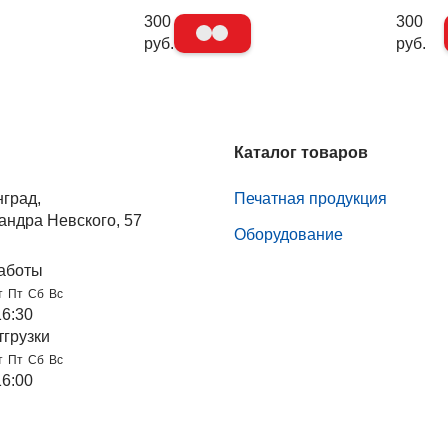
300
300
руб.
руб.
Каталог товаров
нград,
Печатная продукция
андра Невского, 57
Оборудование
аботы
т
Пт
Сб
Вс
16:30
тгрузки
т
Пт
Сб
Вс
16:00