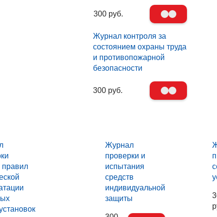
300 руб.
Журнал контроля за
состоянием охраны труда
и противопожарной
безопасности
300 руб.
л
Журнал
Ж
рки
проверки и
п
 правил
испытания
с
еской
средств
у
атации
индивидуальной
3
вых
защиты
р
установок
300