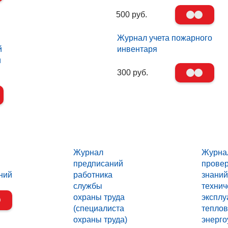
500 руб.
Журнал учета пожарного
й
инвентаря
и
300 руб.
Журнал
Журна
предписаний
прове
ний
работника
знаний
службы
технич
охраны труда
эксплу
(специалиста
тепло
охраны труда)
энерго