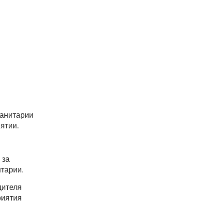
санитарии
ятии.
 за
итарии.
дителя
риятия