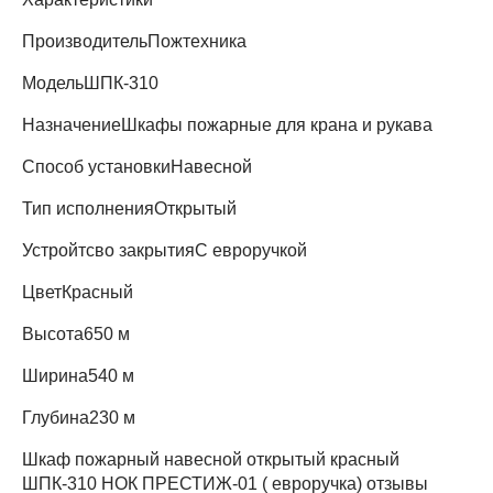
Производитель
Пожтехника
Модель
ШПК-310
Назначение
Шкафы пожарные для крана и рукава
Способ установки
Навесной
Тип исполнения
Открытый
Устройтсво закрытия
С евроручкой
Цвет
Красный
Высота
650 м
Ширина
540 м
Глубина
230 м
Шкаф пожарный навесной открытый красный
ШПК-310 НОК ПРЕСТИЖ-01 ( евроручка) отзывы