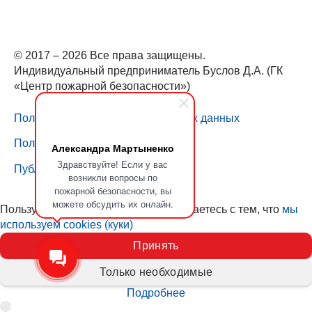
© 2017 – 2026 Все права защищены.
Индивидуальный предприниматель Буслов Д.А. (ГК
«Центр пожарной безопасности»)
Политика обработки персональных данных
Пользовательское соглашение
Александра Мартыненко
Здравствуйте! Если у вас
Публичная оферта
возникли вопросы по
пожарной безопасности, вы
можете обсудить их онлайн.
Пользуясь нашим сайтом, вы соглашаетесь с тем, что
мы
используем cookies (куки)
Принять
Только необходимые
Подробнее