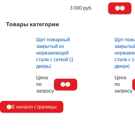
3 000 руб.
Товары категории
Щит пожарный
Щит пож
закрытый из
закрытый
нержавеющей
нержав
стали с сеткой (1
стали с с
дверь)
двери)
Цена
Цена
по
по
запросу
запросу
В начало страницы