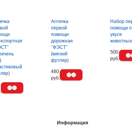
ечка
Аптечка
Набор пе
вой
первой
помощи п
мощи
помощи
укусе
нспортная
дорожная
животны
ЭСТ"
"ФЭСТ"
500
речень
(мягкий
руб.
)
футляр)
астиковый
480
ляр)
руб.
.
Информация