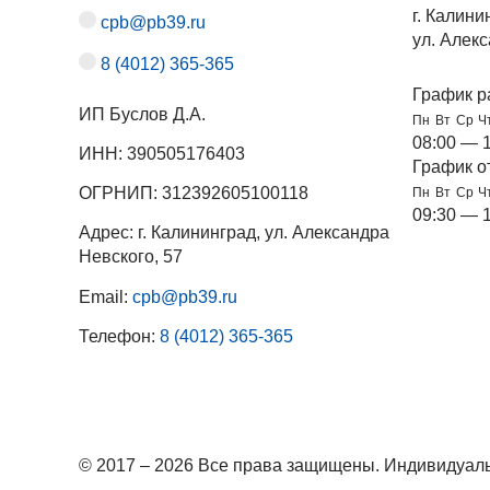
г. Калини
cpb@pb39.ru
ул. Алекс
8 (4012) 365-365
График р
ИП Буслов Д.А.
Пн
Вт
Ср
Ч
08:00 — 
ИНН: 390505176403
График о
ОГРНИП: 312392605100118
Пн
Вт
Ср
Ч
09:30 — 
Адрес: г. Калининград, ул. Александра
Невского, 57
Email:
cpb@pb39.ru
Телефон:
8 (4012) 365-365
© 2017 – 2026 Все права защищены. Индивидуаль