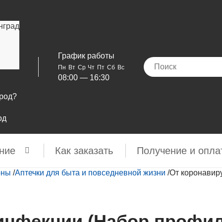
нград
График работы
Пн
Вт
Ср
Чт
Пт
Сб
Вс
08:00 — 16:30
ород?
од
ние
Как заказать
Получение и опла
оны
/
Аптечки для быта и повседневной жизни
/
От коронавир
инфекции (Набор профил