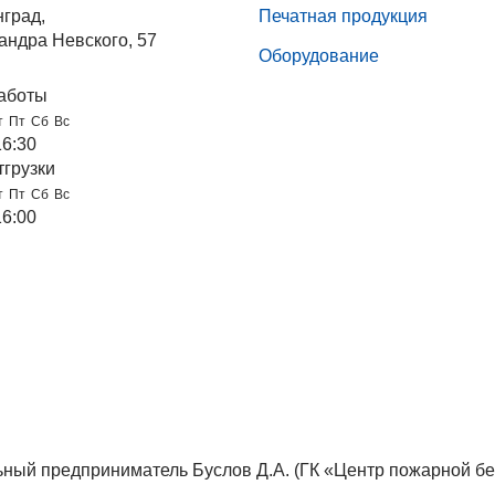
нград,
Печатная продукция
андра Невского, 57
Оборудование
аботы
т
Пт
Сб
Вс
16:30
тгрузки
т
Пт
Сб
Вс
16:00
ный предприниматель Буслов Д.А. (ГК «Центр пожарной бе