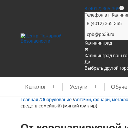
8 (4012) 365-365
Телефон в г. Калини
8 (4012) 365-365
cpb@pb39.ru
Калининград
✖
Калининград ваш г
Да
Выбрать другой гор
Каталог
Услуги
Обуче
Главная
/
Оборудование
/
Аптечки, фонари, мегаф
средств семейный) (мягкий футляр)
От коронавирусной 