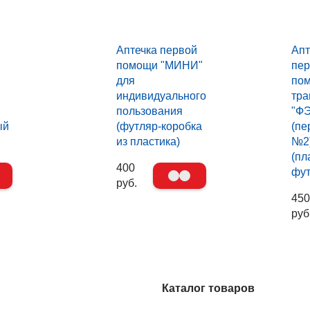
Аптечка первой
Апт
помощи "МИНИ"
пер
для
по
индивидуального
тра
пользования
"Ф
ый
(футляр-коробка
(пе
из пластика)
№2
(пл
400
фут
руб.
450
руб
Каталог товаров