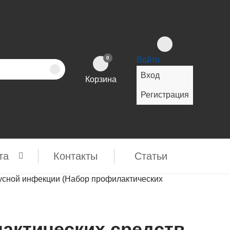
0
Войти
Вход
Корзина
Регистрация
та
Контакты
Cтатьи
усной инфекции (Набор профилактических
актических средств