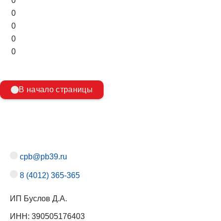
0
0
0
0
0
В начало страницы
cpb@pb39.ru
8 (4012) 365-365
ИП Буслов Д.А.
ИНН: 390505176403