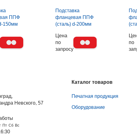
вка
Подставка
Под
вая ППФ
фланцевая ППФ
фл
 d-150мм
(сталь) d-200мм
(ст
Цена
Це
по
по
запросу
зап
Каталог товаров
нград,
Печатная продукция
андра Невского, 57
Оборудование
аботы
т
Пт
Сб
Вс
16:30