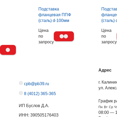
Подставка
Подста
фланцевая ППФ
фланце
(сталь) d-100мм
(сталь)
Цена
Цена
по
по
запросу
запросу
Адрес
г. Калини
cpb@pb39.ru
ул. Алекс
8 (4012) 365-365
График р
ИП Буслов Д.А.
Пн
Вт
Ср
Ч
08:00 — 
ИНН: 390505176403