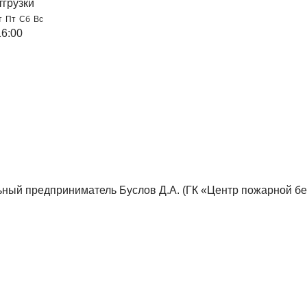
тгрузки
т
Пт
Сб
Вс
16:00
ный предприниматель Буслов Д.А. (ГК «Центр пожарной бе