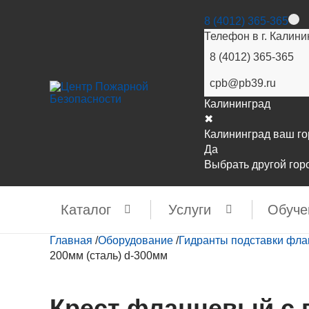
8 (4012) 365-365
Телефон в г. Калини
8 (4012) 365-365
cpb@pb39.ru
Калининград
✖
Калининград ваш г
Да
Выбрать другой гор
Каталог
Услуги
Обуче
Главная
/
Оборудование
/
Гидранты подставки фл
200мм (сталь) d-300мм
Крест фланцевый с 