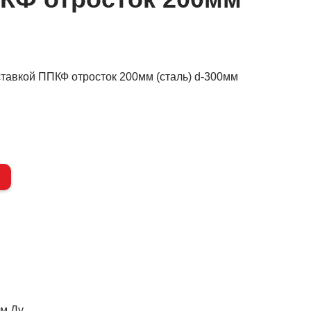
тавкой ППКФ отросток 200мм (сталь) d-300мм
ом Ду