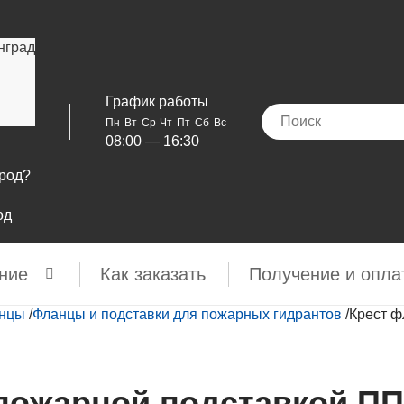
нград
График работы
Пн
Вт
Ср
Чт
Пт
Сб
Вс
08:00 — 16:30
ород?
од
ние
Как заказать
Получение и опла
анцы
/
Фланцы и подставки для пожарных гидрантов
/
Крест ф
пожарной подставкой ПП