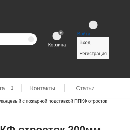
0
Войти
Вход
Корзина
Регистрация
та
Контакты
Cтатьи
ланцевый с пожарной подставкой ППКФ отросток
КФ отросток 200мм