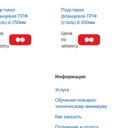
ставка
Подставка
анцевая ППФ
фланцевая ППФ
аль) d-250мм
(сталь) d-300мм
на
Цена
по
росу
запросу
Информация
Услуги
Обучение пожарно-
техническому минимуму
Как заказать
Получение и оплата