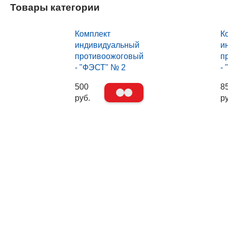
Товары категории
Комплект
К
индивидуальный
и
противоожоговый
п
- "ФЭСТ" № 2
-
500
8
руб.
ру