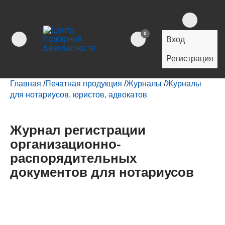
0
Вход
Регистрация
Главная
/
Печатная продукция
/
Журналы
/
Журналы
для нотариусов, юристов, адвокатов
Журнал регистрации
организационно-
распорядительных
документов для нотариусов