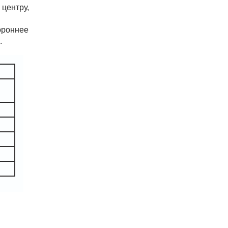
 центру,
ороннее
.