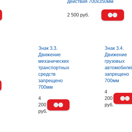
действия 700х350мм
2 500 руб.
Знак 3.3.
Знак 3.4.
Движение
Движение
механических
грузовых
транспортных
автомобиле
средств
запрещено
запрещено
700мм
700мм
4
4
200
200
руб.
руб.