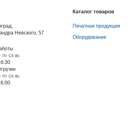
Каталог товаров
нград,
Печатная продукция
андра Невского, 57
Оборудование
аботы
т
Пт
Сб
Вс
16:30
тгрузки
т
Пт
Сб
Вс
16:00