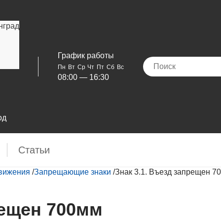
нград
График работы
Пн
Вт
Ср
Чт
Пт
Сб
Вс
08:00 — 16:30
од
Cтатьи
движения
/
Запрещающие знаки
/
Знак 3.1. Въезд запрещен 7
рещен 700мм