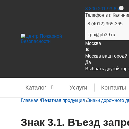
8 800 201-93-65
Телефон в г. Калини
8 (4012) 365-365
cpb@pb39.ru
Москва
✖
Москва ваш город?
Да
Выбрать другой гор
Каталог
Услуги
Контакты
Главная
/
Печатная продукция
/
Знаки дорожного 
Знак 3.1. Въезд зап