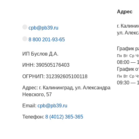
Адрес
г. Калини
cpb@pb39.ru
ул. Алекс
8 800 201-93-65
График р
ИП Буслов Д.А.
Пн
Вт
Ср
Ч
08:00 — 
ИНН: 390505176403
График о
ОГРНИП: 312392605100118
Пн
Вт
Ср
Ч
09:30 — 
Адрес: г. Калининград, ул. Александра
Невского, 57
Email:
cpb@pb39.ru
Телефон:
8 (4012) 365-365