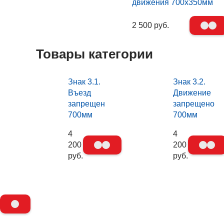
движения 700х350мм
2 500 руб.
Товары категории
Знак 3.1.
Знак 3.2.
Въезд
Движение
запрещен
запрещено
700мм
700мм
4
4
200
200
руб.
руб.