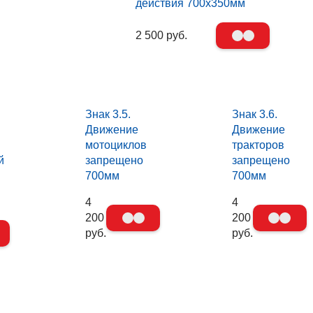
действия 700х350мм
2 500 руб.
Знак 3.5.
Знак 3.6.
Движение
Движение
мотоциклов
тракторов
й
запрещено
запрещено
700мм
700мм
4
4
200
200
руб.
руб.