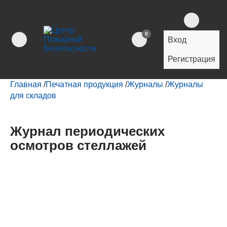
0
Вход
Регистрация
Главная
/
Печатная продукция
/
Журналы
/
Журналы
для складов
Журнал периодических
осмотров стеллажей