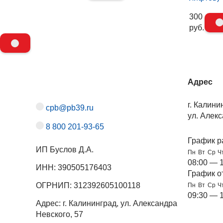
300
руб.
Адрес
г. Калини
cpb@pb39.ru
ул. Алекс
8 800 201-93-65
График р
ИП Буслов Д.А.
Пн
Вт
Ср
Ч
08:00 — 
ИНН: 390505176403
График о
ОГРНИП: 312392605100118
Пн
Вт
Ср
Ч
09:30 — 
Адрес: г. Калининград, ул. Александра
Невского, 57