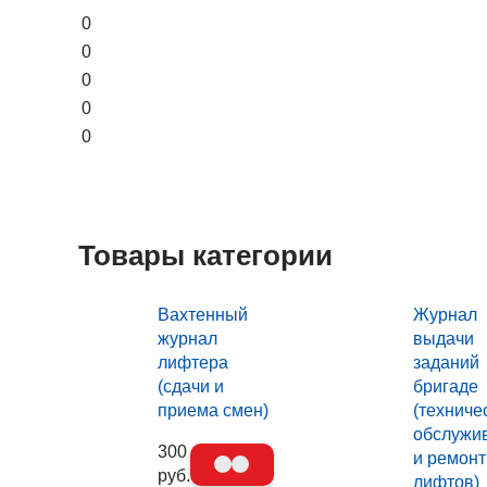
0
0
0
0
0
Товары категории
Вахтенный
Журнал
журнал
выдачи
лифтера
заданий
(сдачи и
бригаде
приема смен)
(техниче
обслужи
300
и ремонт
руб.
лифтов)