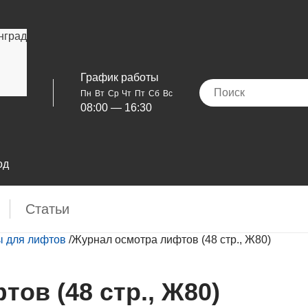
нград
График работы
Пн
Вт
Ср
Чт
Пт
Сб
Вс
08:00 — 16:30
од
Cтатьи
 для лифтов
/
Журнал осмотра лифтов (48 стр., Ж80)
ов (48 стр., Ж80)