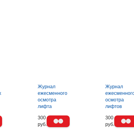
Журнал
Журнал
х
ежесменного
ежесменног
осмотра
осмотра
лифта
лифтов
300
300
руб.
руб.