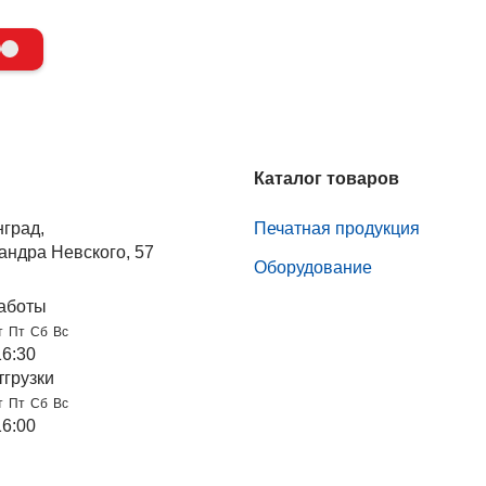
Каталог товаров
нград,
Печатная продукция
андра Невского, 57
Оборудование
аботы
т
Пт
Сб
Вс
16:30
тгрузки
т
Пт
Сб
Вс
16:00