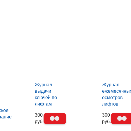
Журнал
Журнал
выдачи
ежемесячны
ключей по
осмотров
лифтам
лифтов
ское
300
300
вание
руб.
руб.