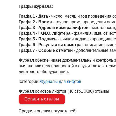
Графы журнала:
Графа 1 - Дата
- число, месяц и год проведения 
Графа 2 - Время
- точное время проведения осм
Графа 3 - Адрес и номера лифтов
- местонахож
Графа 4 - Ф.И.О. лифтера
- фамилия, имя, отчес
Графа 5 - Подпись
- личная подпись проводивше
Графа 6 - Результаты осмотра
- описание выяв
Графа 7 - Особые отметки
- дополнительные за
Журнал обеспечивает документальный контроль з
выявлению неисправностей и служит доказатель
лифтового оборудования.
Категории:
Журналы для лифтов
Журнал осмотра лифтов (48 стр., Ж80) отзывы
Оставить отзывы
Средняя оценка покупателей: