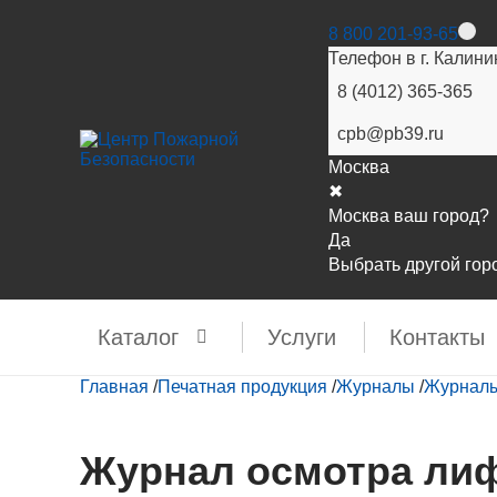
8 800 201-93-65
Телефон в г. Калини
8 (4012) 365-365
cpb@pb39.ru
Москва
✖
Москва ваш город?
Да
Выбрать другой гор
Каталог
Услуги
Контакты
Главная
/
Печатная продукция
/
Журналы
/
Журналы
Журнал осмотра лифт