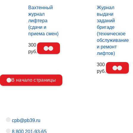
Вахтенный
Журнал
журнал
выдачи
лифтера
заданий
(сдачи и
бригаде
приема смен)
(техническое
обслуживание
300
и ремонт
руб.
лифтов)
300
руб.
В начало страницы
cpb@pb39.ru
8 800 201-93-65