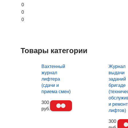
0
0
0
Товары категории
Вахтенный
Журнал
журнал
выдачи
лифтера
заданий
(сдачи и
бригаде
приема смен)
(техниче
обслужи
300
и ремонт
руб.
лифтов)
300
руб.