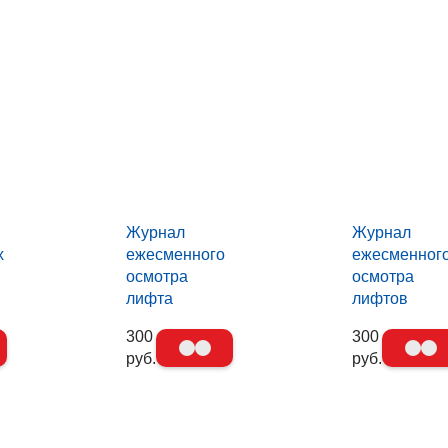
Журнал
Журнал
х
ежесменного
ежесменног
осмотра
осмотра
лифта
лифтов
300
300
руб.
руб.