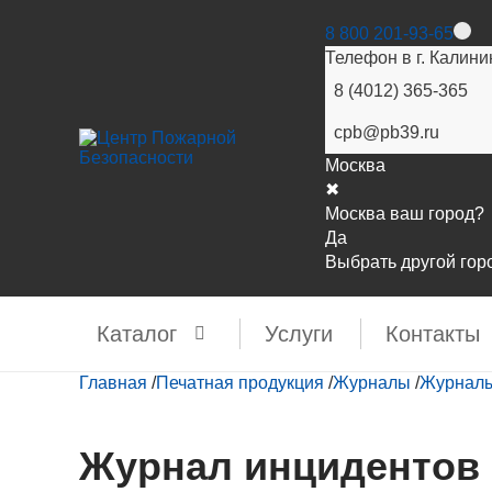
8 800 201-93-65
Телефон в г. Калини
8 (4012) 365-365
cpb@pb39.ru
Москва
✖
Москва ваш город?
Да
Выбрать другой гор
Каталог
Услуги
Контакты
Главная
/
Печатная продукция
/
Журналы
/
Журналы
Журнал инцидентов 