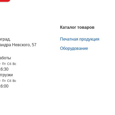
Каталог товаров
нград,
Печатная продукция
андра Невского, 57
Оборудование
аботы
т
Пт
Сб
Вс
16:30
тгрузки
т
Пт
Сб
Вс
16:00