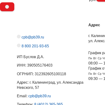
Адрес
г. Калини
cpb@pb39.ru
ул. Алекс
8 800 201-93-65
График р
ИП Буслов Д.А.
Пн
Вт
Ср
Ч
08:00 — 
ИНН: 390505176403
График о
ОГРНИП: 312392605100118
Пн
Вт
Ср
Ч
09:30 — 
Адрес: г. Калининград, ул. Александра
Невского, 57
Email:
cpb@pb39.ru
Телефон:
8 (4012) 365-365