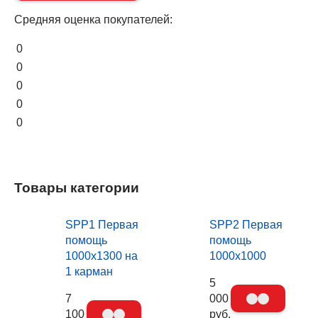
Средняя оценка покупателей:
0
0
0
0
0
Товары категории
SPP1 Первая
SPP2 Первая
помощь
помощь
1000х1300 на
1000х1000
1 карман
5
7
000
100
руб.