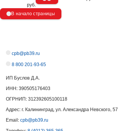
руб.
В начало страницы
cpb@pb39.ru
8 800 201-93-65
ИП Буслов Д.А.
ИНН: 390505176403
ОГРНИП: 312392605100118
Адрес: г. Калининград, ул. Александра Невского, 57
Email:
cpb@pb39.ru
Телефон:
8 (4012) 365-365