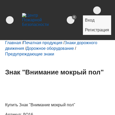
0
Вход
Регистрация
Главная
/
Печатная продукция
/
Знаки дорожного
движения
/
Дорожное оборудование
/
Предупреждающие знаки
Знак "Внимание мокрый пол"
Купить Знак "Внимание мокрый пол"
Артикул:
ДО16