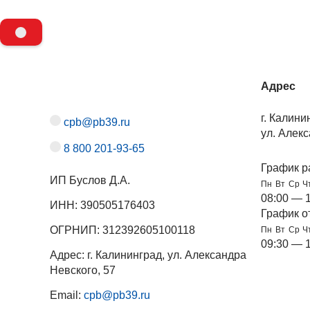
Адрес
г. Калини
cpb@pb39.ru
ул. Алекс
8 800 201-93-65
График р
ИП Буслов Д.А.
Пн
Вт
Ср
Ч
08:00 — 
ИНН: 390505176403
График о
ОГРНИП: 312392605100118
Пн
Вт
Ср
Ч
09:30 — 
Адрес: г. Калининград, ул. Александра
Невского, 57
Email:
cpb@pb39.ru