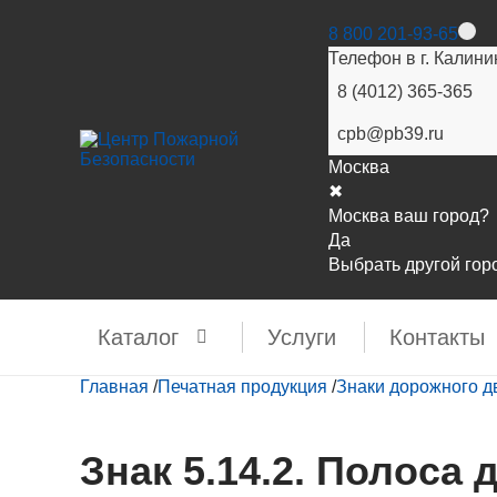
8 800 201-93-65
Телефон в г. Калини
8 (4012) 365-365
cpb@pb39.ru
Москва
✖
Москва ваш город?
Да
Выбрать другой гор
Каталог
Услуги
Контакты
Главная
/
Печатная продукция
/
Знаки дорожного 
Знак 5.14.2. Полоса