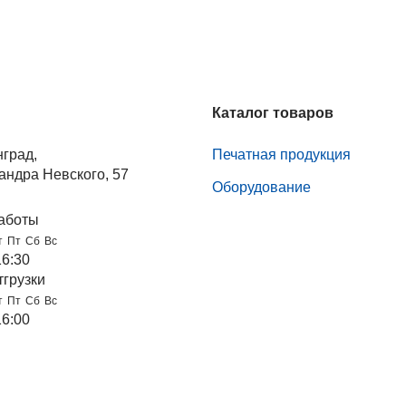
Каталог товаров
нград,
Печатная продукция
андра Невского, 57
Оборудование
аботы
т
Пт
Сб
Вс
16:30
тгрузки
т
Пт
Сб
Вс
16:00