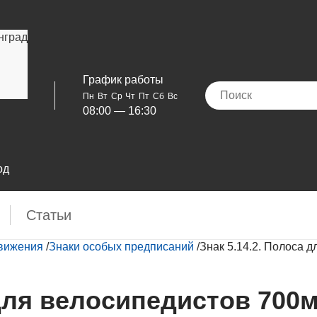
нград
График работы
Пн
Вт
Ср
Чт
Пт
Сб
Вс
08:00 — 16:30
од
Cтатьи
движения
/
Знаки особых предписаний
/
Знак 5.14.2. Полоса 
 для велосипедистов 700