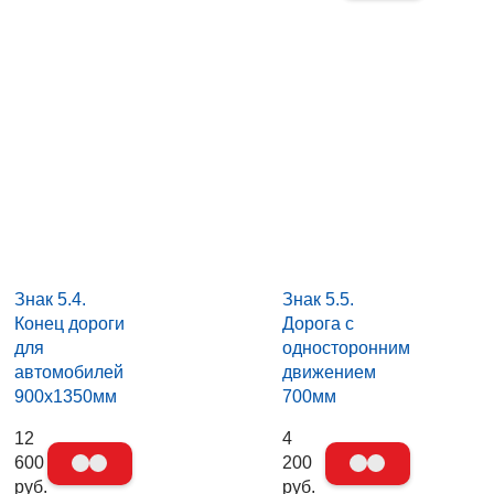
Знак 5.4.
Знак 5.5.
Конец дороги
Дорога с
для
односторонним
автомобилей
движением
900х1350мм
700мм
12
4
600
200
руб.
руб.