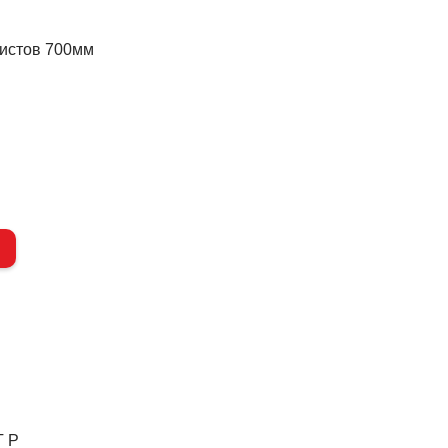
дистов 700мм
Т Р