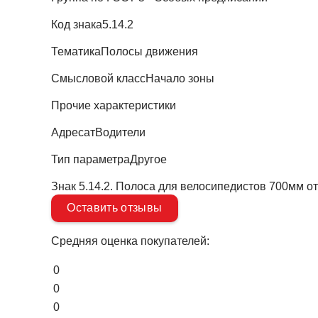
Код знака
5.14.2
Тематика
Полосы движения
Смысловой класс
Начало зоны
Прочие характеристики
Адресат
Водители
Тип параметра
Другое
Знак 5.14.2. Полоса для велосипедистов 700мм о
Оставить отзывы
Средняя оценка покупателей:
0
0
0