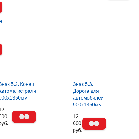
я
Знак 5.2. Конец
Знак 5.3.
автомагистрали
Дорога для
900х1350мм
автомобилей
900х1350мм
12
600
12
руб.
600
руб.