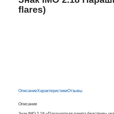
flares)
Описание
Характеристики
Отзывы
Описание
Знак IMO 2.18 «Парашютная ракета бедствия» ук