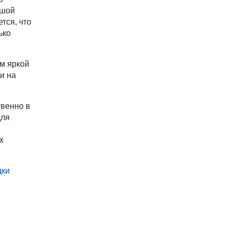
ьшой
тся, что
ько
м яркой
и на
твенно в
для
х
дки