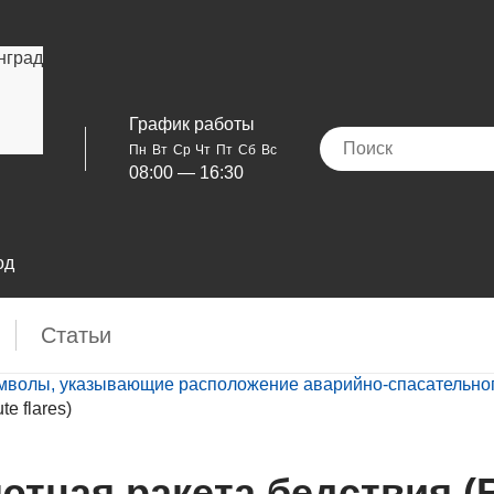
нград
График работы
Пн
Вт
Ср
Чт
Пт
Сб
Вс
08:00 — 16:30
од
Cтатьи
мволы, указывающие расположение аварийно-спасательного
e flares)
ютная ракета бедствия (R