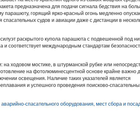
ракета предназначена для подачи сигнала бедствия на бол
му парашюту, горящий ярко-красный огонь медленно опускае
я спасательных судов и авиации даже с дистанции в нескол
 силуэт раскрытого купола парашюта с подвешенной под ни
а и соответствует международным стандартам безопасност
: на ходовом мостике, в штурманской рубке или непосредс
готовление на фотолюминесцентной основе крайне важно 
ючении освещения. Наличие таких указателей является
реплавания и успешного проведения поисково-спасательны
варийно-спасательного оборудования, мест сбора и поса