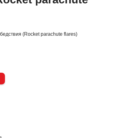
едствия (Rocket parachute flares)
в