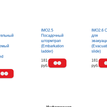
IMO2.5
IMO2.6 
тельный
Посадочный
для
штормтрап
эвакуац
аемый
(Embarkation
(Evacuat
ladder)
slide)
ed
181
181
руб.
руб.