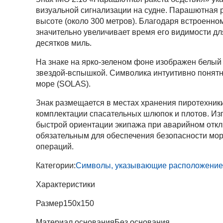
визуальной сигнализации на судне. Парашютная 
высоте (около 300 метров). Благодаря встроенно
значительно увеличивает время его видимости дл
десятков миль.
На знаке на ярко-зеленом фоне изображен белый
звездой-вспышкой. Символика интуитивно понятн
море (SOLAS).
Знак размещается в местах хранения пиротехники
комплектации спасательных шлюпок и плотов. Из
быстрой ориентации экипажа при аварийном откл
обязательным для обеспечения безопасности мо
операций.
Категории:
Символы, указывающие расположение а
Характеристики
Размер
150х150
Материал основания
Без основания