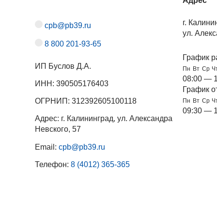
Адрес
г. Калини
cpb@pb39.ru
ул. Алекс
8 800 201-93-65
График р
ИП Буслов Д.А.
Пн
Вт
Ср
Ч
08:00 — 
ИНН: 390505176403
График о
ОГРНИП: 312392605100118
Пн
Вт
Ср
Ч
09:30 — 
Адрес: г. Калининград, ул. Александра
Невского, 57
Email:
cpb@pb39.ru
Телефон:
8 (4012) 365-365