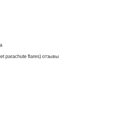
а
t parachute flares) отзывы