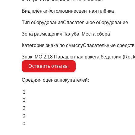
Вид плёнки
Фотолюминесцентная плёнка
Тип оборудования
Спасательное оборудование
Зона размещения
Палуба, Места сбора
Категория знака по смыслу
Спасательные средств
Знак IMO 2.18 Парашютная ракета бедствия (Rocke
Оставить отзывы
Средняя оценка покупателей:
0
0
0
0
0