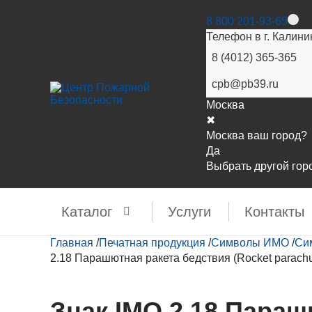
8 800 201-93-65
Телефон в г. Калини
8 (4012) 365-365
cpb@pb39.ru
Москва
✖
Москва ваш город?
Да
Выбрать другой гор
Каталог
Услуги
Контакты
Главная
/
Печатная продукция
/
Символы ИМО
/
Си
2.18 Парашютная ракета бедствия (Rocket parachut
Знак IMO 2.18 Параш