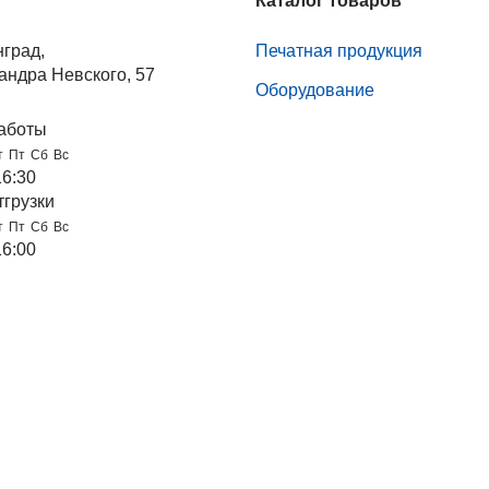
Каталог товаров
нград,
Печатная продукция
андра Невского, 57
Оборудование
аботы
т
Пт
Сб
Вс
16:30
тгрузки
т
Пт
Сб
Вс
16:00