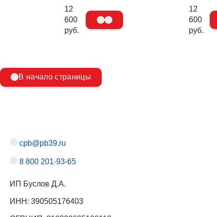
12
12
600
600
руб.
руб.
В начало страницы
cpb@pb39.ru
8 800 201-93-65
ИП Буслов Д.А.
ИНН: 390505176403