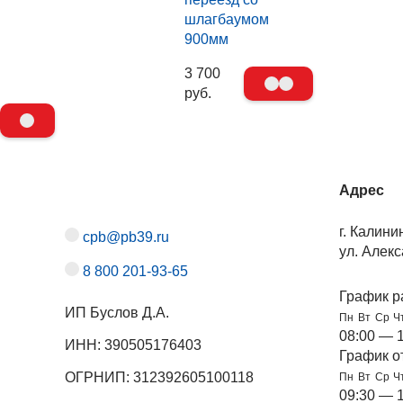
шлагбаумом
900мм
3 700
руб.
Адрес
г. Калини
cpb@pb39.ru
ул. Алекс
8 800 201-93-65
График р
ИП Буслов Д.А.
Пн
Вт
Ср
Ч
08:00 — 
ИНН: 390505176403
График о
ОГРНИП: 312392605100118
Пн
Вт
Ср
Ч
09:30 — 