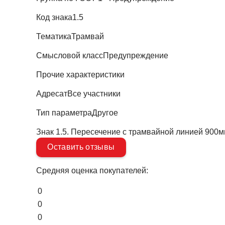
Код знака
1.5
Тематика
Трамвай
Смысловой класс
Предупреждение
Прочие характеристики
Адресат
Все участники
Тип параметра
Другое
Знак 1.5. Пересечение с трамвайной линией 900
Оставить отзывы
Средняя оценка покупателей:
0
0
0