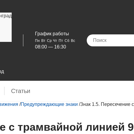
нград
График работы
Пн
Вт
Ср
Чт
Пт
Сб
Вс
08:00 — 16:30
од
Cтатьи
движения
/
Предупреждающие знаки
/
Знак 1.5. Пересечение
ие с трамвайной линией 