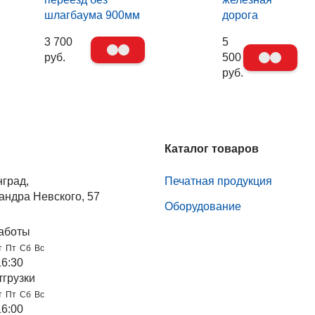
шлагбаума 900мм
дорога
3 700
5
руб.
500
руб.
Каталог товаров
нград,
Печатная продукция
андра Невского, 57
Оборудование
аботы
т
Пт
Сб
Вс
16:30
тгрузки
т
Пт
Сб
Вс
16:00