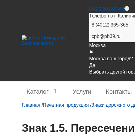
8 800 201-93-65
Телефон в г. Калини
8 (4012) 365-365
cpb@pb39.ru
Москва
✖
Москва ваш город?
Да
Выбрать другой гор
Каталог
Услуги
Контакты
Главная
/
Печатная продукция
/
Знаки дорожного 
Знак 1.5. Пересечен