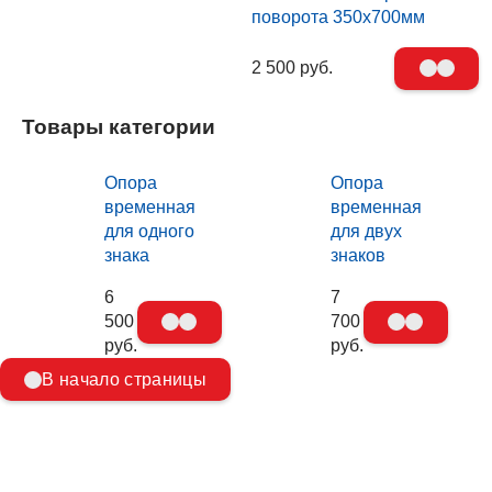
поворота 350х700мм
2 500 руб.
Товары категории
Опора
Опора
временная
временная
для одного
для двух
знака
знаков
6
7
500
700
руб.
руб.
В начало страницы