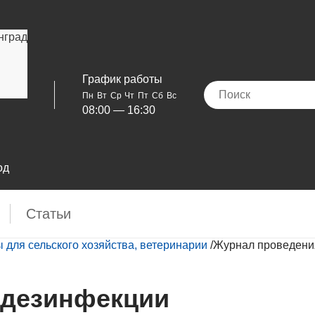
нград
График работы
Пн
Вт
Ср
Чт
Пт
Сб
Вс
08:00 — 16:30
од
Cтатьи
для сельского хозяйства, ветеринарии
/
Журнал проведени
 дезинфекции