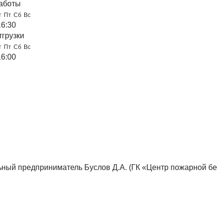
аботы
т
Пт
Сб
Вс
16:30
тгрузки
т
Пт
Сб
Вс
16:00
ный предприниматель Буслов Д.А. (ГК «Центр пожарной бе