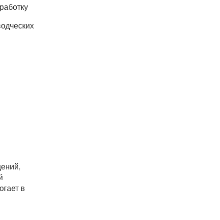
работку
водческих
ений,
й
огает в