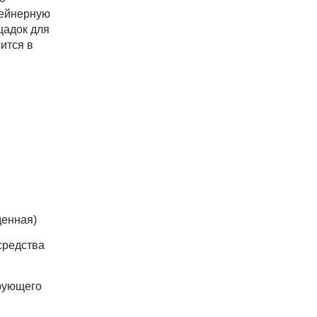
тейнерную
щадок для
ится в
денная)
средства
рующего