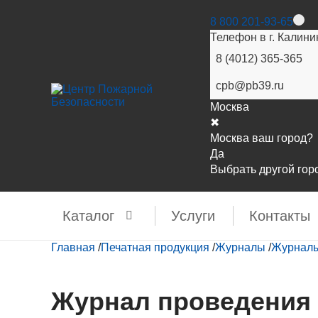
8 800 201-93-65
Телефон в г. Калини
8 (4012) 365-365
cpb@pb39.ru
Москва
✖
Москва ваш город?
Да
Выбрать другой гор
Каталог
Услуги
Контакты
Главная
/
Печатная продукция
/
Журналы
/
Журналы 
Журнал проведения