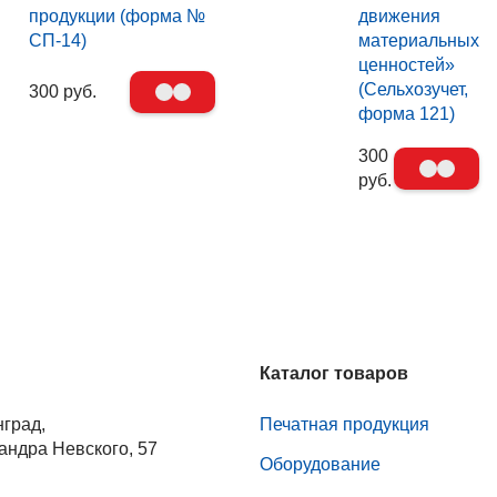
продукции (форма №
движения
СП-14)
материальных
ценностей»
(Сельхозучет,
300 руб.
форма 121)
300
руб.
Каталог товаров
нград,
Печатная продукция
андра Невского, 57
Оборудование