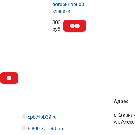
ветеринарной
клиники
300
руб.
Адрес
г. Калини
cpb@pb39.ru
ул. Алекс
8 800 201-93-65