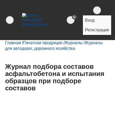
0
Вход
Регистрация
Главная
/
Печатная продукция
/
Журналы
/
Журналы
для автодорог, дорожного хозяйства
Журнал подбора составов
асфальтобетона и испытания
образцов при подборе
составов