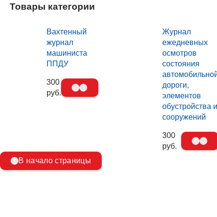
Товары категории
Вахтенный
Журнал
журнал
ежедневных
машиниста
осмотров
ППДУ
состояния
автомобильно
300
дороги,
руб.
элементов
обустройства 
сооружений
300
руб.
В начало страницы