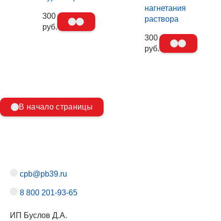
нагнетания
300
раствора
руб.
300
руб.
В начало страницы
cpb@pb39.ru
8 800 201-93-65
ИП Буслов Д.А.