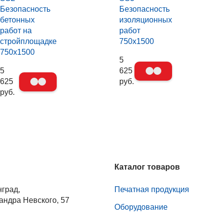
Безопасность
Безопасность
бетонных
изоляционных
работ на
работ
стройплощадке
750х1500
750х1500
5
5
625
625
руб.
руб.
Каталог товаров
нград,
Печатная продукция
андра Невского, 57
Оборудование