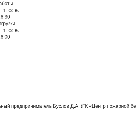
аботы
т
Пт
Сб
Вс
16:30
тгрузки
т
Пт
Сб
Вс
16:00
ный предприниматель Буслов Д.А. (ГК «Центр пожарной бе