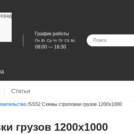
нград
График работы
Пн
Вт
Ср
Чт
Пт
Сб
Вс
08:00 — 16:30
од
Cтатьи
роительство
/
SS52 Схемы строповки грузов 1200х1000
ки грузов 1200х1000