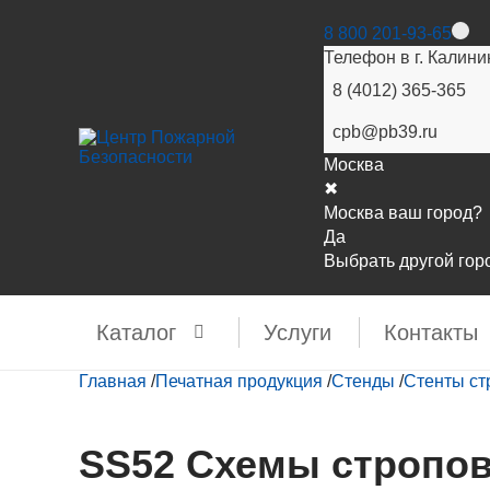
8 800 201-93-65
Телефон в г. Калини
8 (4012) 365-365
cpb@pb39.ru
Москва
✖
Москва ваш город?
Да
Выбрать другой гор
Каталог
Услуги
Контакты
Главная
/
Печатная продукция
/
Стенды
/
Стенты ст
SS52 Схемы стропов