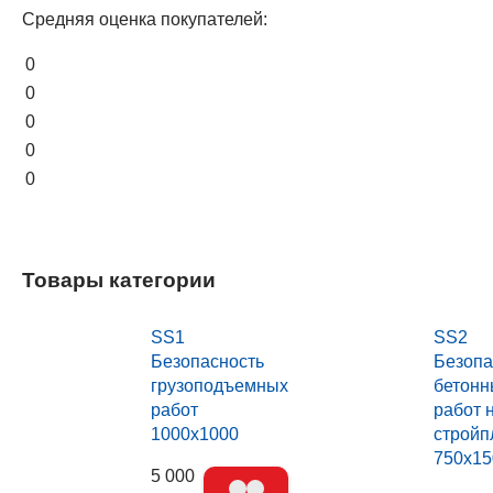
Средняя оценка покупателей:
0
0
0
0
0
Товары категории
SS1
SS2
Безопасность
Безопа
грузоподъемных
бетонн
работ
работ 
1000х1000
стройп
750х15
5 000