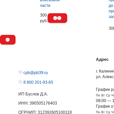
части
до
пр
300
за
руб.
30
Адрес
г. Калини
cpb@pb39.ru
ул. Алекс
8 800 201-93-65
График р
ИП Буслов Д.А.
Пн
Вт
Ср
Ч
08:00 — 
ИНН: 390505176403
График о
ОГРНИП: 312392605100118
Пн
Вт
Ср
Ч