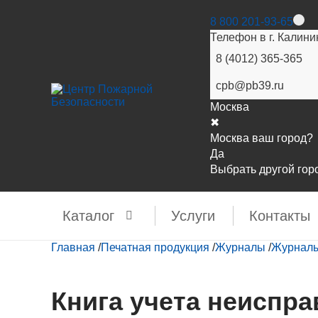
8 800 201-93-65
Телефон в г. Калини
8 (4012) 365-365
cpb@pb39.ru
Москва
✖
Москва ваш город?
Да
Выбрать другой гор
Каталог
Услуги
Контакты
Главная
/
Печатная продукция
/
Журналы
/
Журналы
Книга учета неиспр