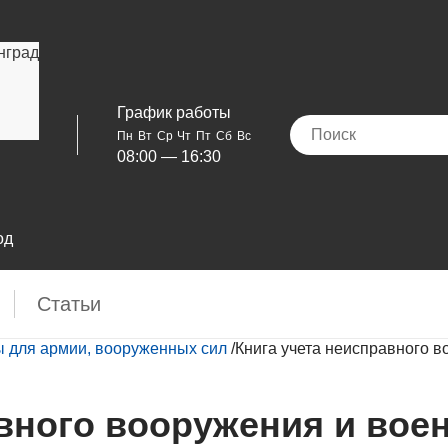
нград
График работы
Пн
Вт
Ср
Чт
Пт
Сб
Вс
08:00 — 16:30
од
Cтатьи
 для армии, вооруженных сил
/
Книга учета неисправного в
авного вооружения и вое