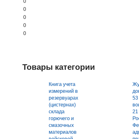
0
0
0
0
0
Товары категории
Книга учета
Жу
измерений в
до
резервуарах
53
(цистернах)
во
склада
21
горючего и
Ро
смазочных
Фе
материалов
ад
войсковой
пр