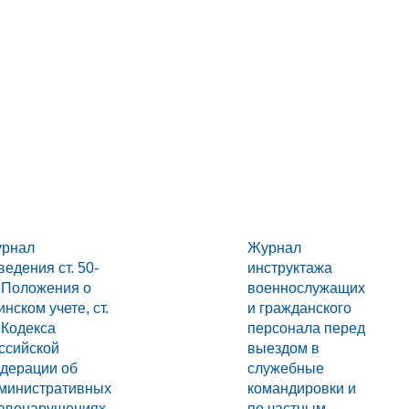
рнал
Журнал
ведения ст. 50-
инструктажа
 Положения о
военнослужащих
инском учете, ст.
и гражданского
 Кодекса
персонала перед
ссийской
выездом в
дерации об
служебные
министративных
командировки и
авонарушениях
по частным