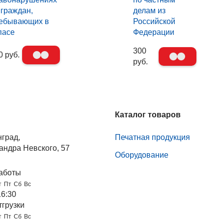
 граждан,
делам из
ебывающих в
Российской
пасе
Федерации
300
0 руб.
руб.
Каталог товаров
нград,
Печатная продукция
андра Невского, 57
Оборудование
аботы
т
Пт
Сб
Вс
16:30
тгрузки
т
Пт
Сб
Вс