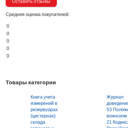
Оставить отзывы
Средняя оценка покупателей:
0
0
0
0
0
Товары категории
Книга учета
Журнал
измерений в
доведения
резервуарах
53 Полож
(цистернах)
воинском у
склада
21 Кодекс