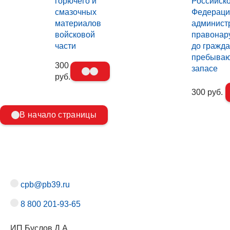
горючего и
Российск
смазочных
Федераци
материалов
админист
войсковой
правонар
части
до гражда
пребываю
300
запасе
руб.
300 руб.
В начало страницы
cpb@pb39.ru
8 800 201-93-65
ИП Буслов Д.А.