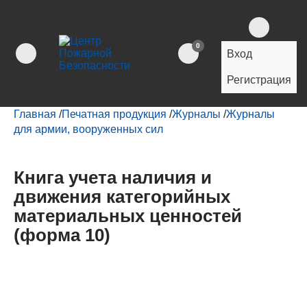
0
Вход
Регистрация
Главная
/
Печатная продукция
/
Журналы
/
Журналы
для армии, вооруженных сил
Книга учета наличия и
движения категорийных
материальных ценностей
(форма 10)