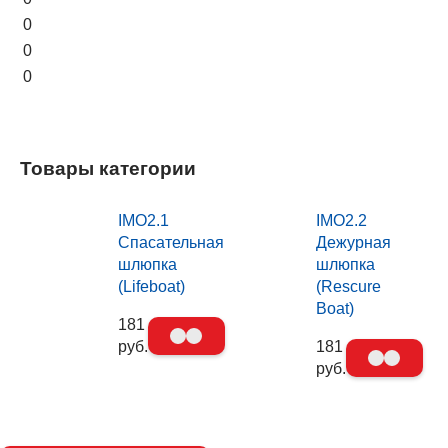
0
0
0
Товары категории
IMO2.1
IMO2.2
Спасательная
Дежурная
шлюпка
шлюпка
(Lifeboat)
(Rescure
Boat)
181
руб.
181
руб.