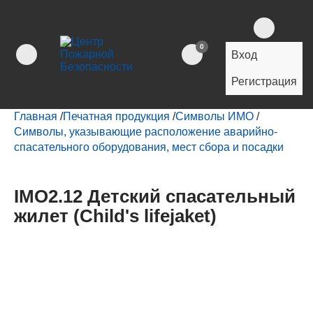
0
Вход
Регистрация
Главная
/
Печатная продукция
/
Символы ИМО
/
Символы, указывающие расположение аварийно-
спасательного оборудования, мест сбора и посадки
IMO2.12 Детский спасательный
жилет (Сhild's lifejaket)