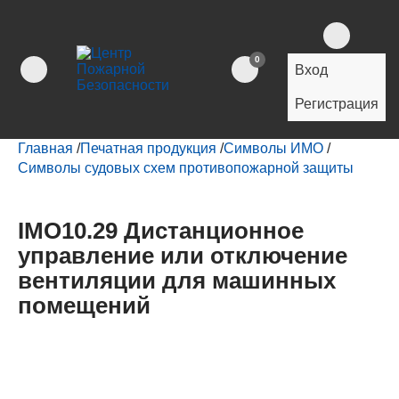
0
Вход
Регистрация
Главная
/
Печатная продукция
/
Символы ИМО
/
Символы судовых схем противопожарной защиты
IMO10.29 Дистанционное
управление или отключение
вентиляции для машинных
помещений