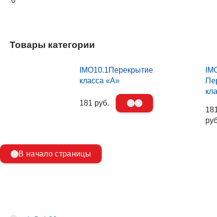
0
Товары категории
IMO10.1Перекрытие
IM
класса «А»
Пе
кл
181 руб.
18
руб
В начало страницы