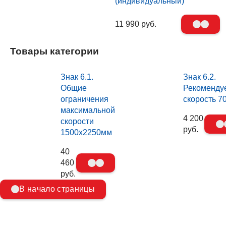
(индивидуальный)
11 990 руб.
Товары категории
Знак 6.1.
Знак 6.2.
Общие
Рекоменду
ограничения
скорость 7
максимальной
4 200
скорости
руб.
1500х2250мм
40
460
руб.
В начало страницы