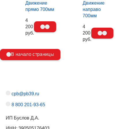
Движение
Движение
прямо 700мм
направо
700мм
4
200
4
руб.
200
руб.
В начало страницы
cpb@pb39.ru
8 800 201-93-65
ИП Буслов Д.А.
ИНН: 390505176403