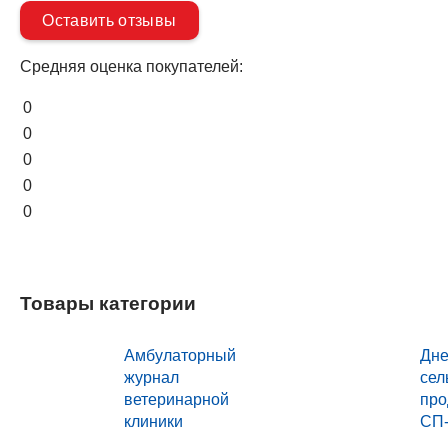
Оставить отзывы
Средняя оценка покупателей:
0
0
0
0
0
Товары категории
Амбулаторный
Дне
журнал
сел
ветеринарной
про
клиники
СП-